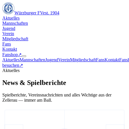
Würzburger FV
est. 1904
Aktuelles
Mannschaften
Jugend
Verein
Mitgliedschaft
Fans
Kontakt
Fanshop
↗︎
Aktuelles
Mannschaften
Jugend
Verein
Mitgliedschaft
Fans
Kontakt
Fans
besuchen
↗︎
Aktuelles
News & Spielberichte
Spielberichte, Vereinsnachrichten und alles Wichtige aus der
Zellerau — immer am Ball.