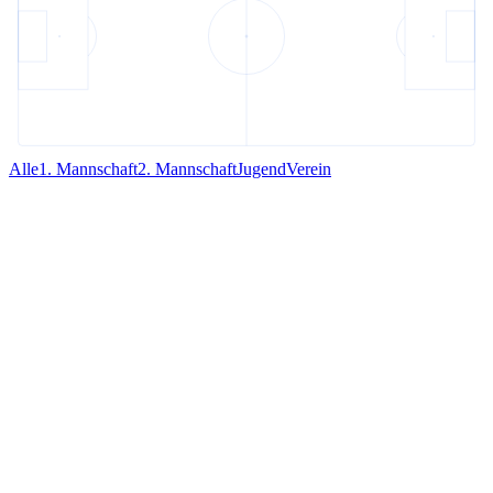
Alle
1. Mannschaft
2. Mannschaft
Jugend
Verein
1. Mannschaft
23. März 2026
·
2
Aufrufe
Wichtiger Auswärtssieg!
Trotz rund 15 Minuten in Unterzahl bringt der WFV einen 2:1-Sieg
in Coburg über die Zeit und sammelt wichtige Punkte im
Abstiegsrennen.
Weiterlesen →
1. Mannschaft
11. März 2026
·
2
Aufrufe
Heimspiel gegen den TSV Kornburg