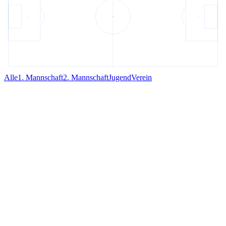
Alle
1. Mannschaft
2. Mannschaft
Jugend
Verein
Allgemein
07. August 2026
·
33
Aufrufe
Stadionheft Digital
Stadionheft Digital
Weiterlesen →
Verein
05. August 2026
·
67
Aufrufe
Wir trauern um Ehrenmitglied Sepp Grünewald
„Sein WFV war ihm nie Wurscht." Der WFV 04 trauert um