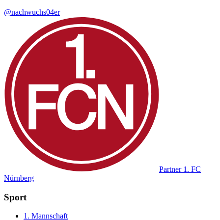
@nachwuchs04er
Partner
1. FC
Nürnberg
Sport
1. Mannschaft