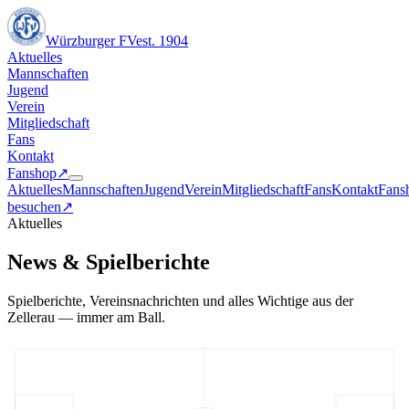
Würzburger FV
est. 1904
Aktuelles
Mannschaften
Jugend
Verein
Mitgliedschaft
Fans
Kontakt
Fanshop
↗︎
Aktuelles
Mannschaften
Jugend
Verein
Mitgliedschaft
Fans
Kontakt
Fans
besuchen
↗︎
Aktuelles
News & Spielberichte
Spielberichte, Vereinsnachrichten und alles Wichtige aus der
Zellerau — immer am Ball.