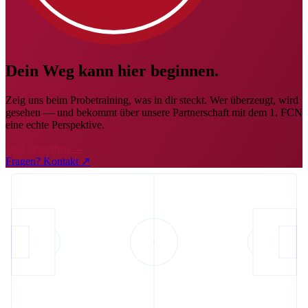
Dein Weg kann
hier beginnen.
Zeig uns beim Probetraining, was in dir steckt. Wer überzeugt, wird
gesehen — und bekommt über unsere Partnerschaft mit dem 1. FCN
eine echte Perspektive.
Jetzt bewerben
→
Fragen? Kontakt
↗︎