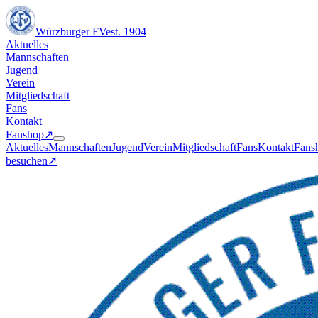
Würzburger FV
est. 1904
Aktuelles
Mannschaften
Jugend
Verein
Mitgliedschaft
Fans
Kontakt
Fanshop
↗︎
Aktuelles
Mannschaften
Jugend
Verein
Mitgliedschaft
Fans
Kontakt
Fans
besuchen
↗︎