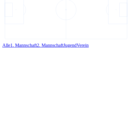
Alle
1. Mannschaft
2. Mannschaft
Jugend
Verein
Jugend
03. August 2026
·
48
Aufrufe
Tradition bewahren. Zukunft gestalten
Tradition bewahren. Zukunft gestalten.
Weiterlesen →
Jugend
06. März 2026
·
8
Aufrufe
8. Fußballtage beim FV 04
Vom 26. bis 28.05.2026 finden in den Pfingstferien die 8.