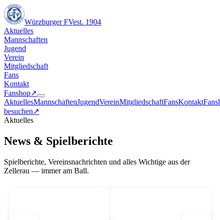
Würzburger FV
est. 1904
Aktuelles
Mannschaften
Jugend
Verein
Mitgliedschaft
Fans
Kontakt
Fanshop
↗︎
Aktuelles
Mannschaften
Jugend
Verein
Mitgliedschaft
Fans
Kontakt
Fans
besuchen
↗︎
Aktuelles
News & Spielberichte
Spielberichte, Vereinsnachrichten und alles Wichtige aus der
Zellerau — immer am Ball.