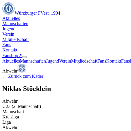
Würzburger FV
est. 1904
Aktuelles
Mannschaften
Jugend
Verein
Mitgliedschaft
Fans
Kontakt
Fanshop
↗︎
Aktuelles
Mannschaften
Jugend
Verein
Mitgliedschaft
Fans
Kontakt
Fans
Abwehr
←
Zurück zum Kader
Niklas Stöcklein
Abwehr
U23 (2. Mannschaft)
Mannschaft
Kreisliga
Liga
Abwehr