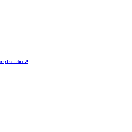
hop besuchen
↗︎