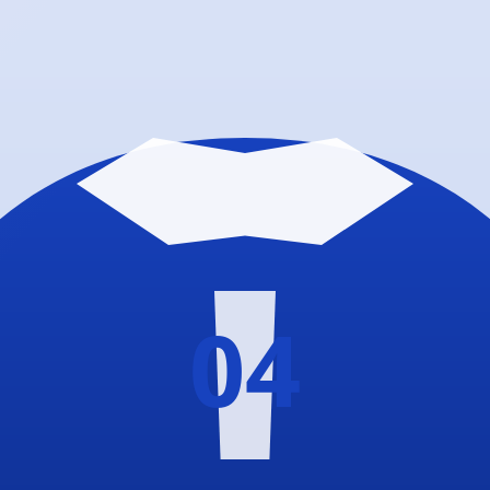
epp-Endres-Sportanlage
, Würzburg-Zellerau.