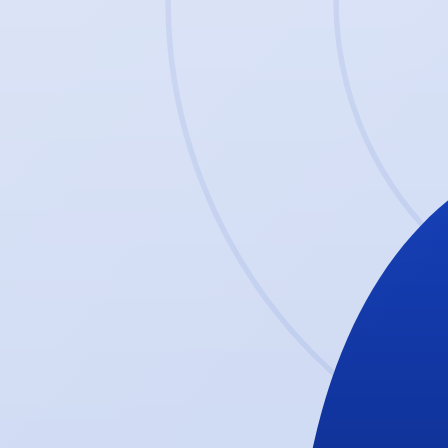
Würzburger FV
est. 1904
Würzburger Fußballverein 04
. Tradition seit
1904
— zuhause in der
S