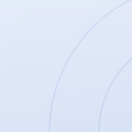
Mitmachen
Werde ein
Nullvierer.
Ob auf dem Platz, im Ehrenamt oder als Fan — beim Würzburger FV 04 
Mitglied werden
→
Probetraining
↗︎