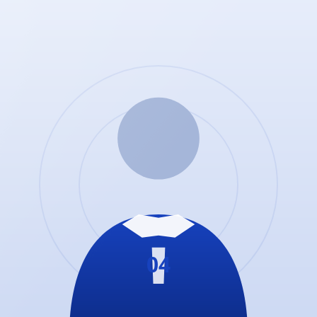
Würzburger Fußballverein 04
. Tradition seit
1904
— zuhause in der
Sepp-Endres-Sportanlage
, Würzburg-Zellerau.