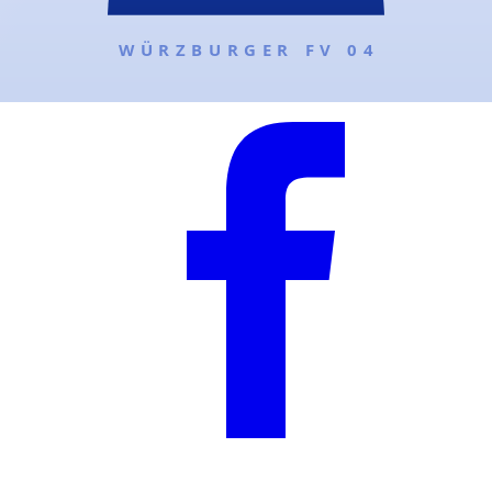
@wuerzburgerfv