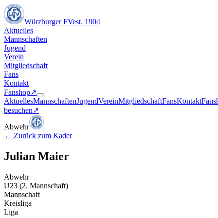
Würzburger FV
est. 1904
Aktuelles
Mannschaften
Jugend
Verein
Mitgliedschaft
Fans
Kontakt
Fanshop
↗︎
Aktuelles
Mannschaften
Jugend
Verein
Mitgliedschaft
Fans
Kontakt
Fans
besuchen
↗︎
Abwehr
←
Zurück zum Kader
Julian Maier
Abwehr
U23 (2. Mannschaft)
Mannschaft
Kreisliga
Liga