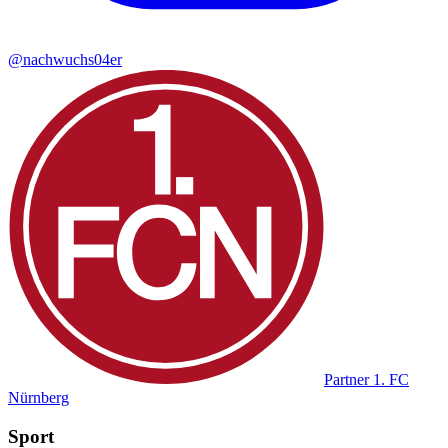
@nachwuchs04er
Partner
1. FC
Nürnberg
Sport