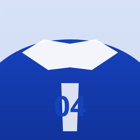
epp-Endres-Sportanlage
, Würzburg-Zellerau.