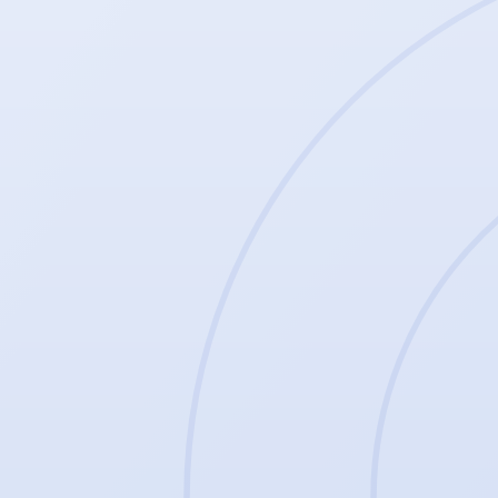
Mitmachen
Werde ein
Nullvierer.
Ob auf dem Platz, im Ehrenamt oder als Fan — beim Würzburger FV 04 
Mitglied werden
→
Probetraining
↗︎