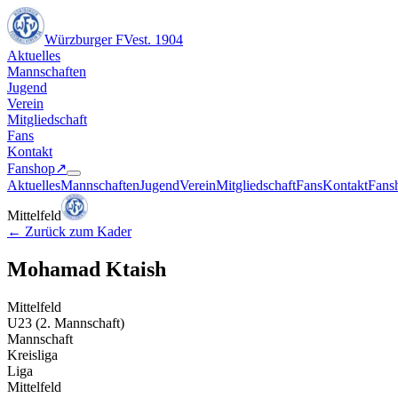
Würzburger FV
est. 1904
Aktuelles
Mannschaften
Jugend
Verein
Mitgliedschaft
Fans
Kontakt
Fanshop
↗︎
Aktuelles
Mannschaften
Jugend
Verein
Mitgliedschaft
Fans
Kontakt
Fans
Mittelfeld
←
Zurück zum Kader
Mohamad Ktaish
Mittelfeld
U23 (2. Mannschaft)
Mannschaft
Kreisliga
Liga
Mittelfeld