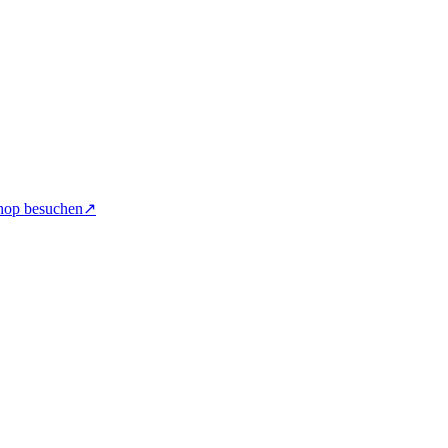
hop besuchen
↗︎