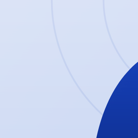
Würzburger FV
est. 1904
Würzburger Fußballverein 04
. Tradition seit
1904
— zuhause in der
S